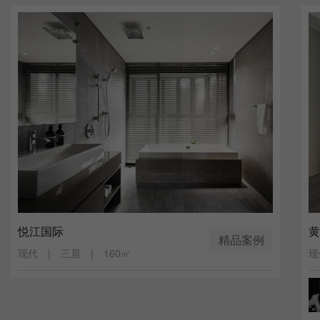
悦江国际
黄
精品案例
现代 | 三居 | 160㎡
现