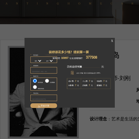
融汇半岛
主案设计师-刘刚
面积
：226㎡
户型
：别墅
设计理念
：艺术是生活的